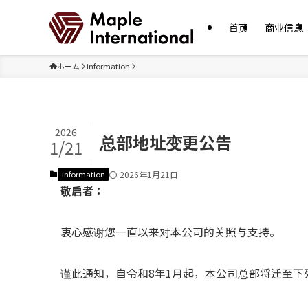
首页
商业信息
ホーム
information
2026
总部地址变更公告
1/21
information
2026年1月21日
敬启者：
衷心感谢您一直以来对本公司的关照与支持。
谨此通知，自令和8年1月起，本公司总部将迁至下